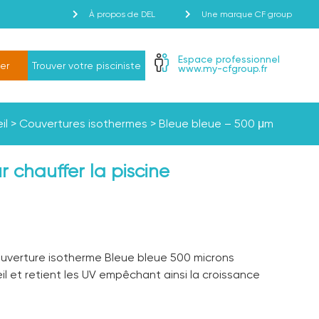
À propos de DEL
Une marque CF group
Espace professionnel
er
Trouver votre pisciniste
www.my-cfgroup.fr
il
>
Couvertures isothermes
>
Bleue bleue – 500 μm
r chauffer la piscine
uverture isotherme Bleue bleue 500 microns
il et retient les UV empêchant ainsi la croissance