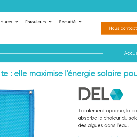
rtures
Enrouleurs
Sécurité
Nous contact
Accue
 : elle maximise l'énergie solaire pou
Totalement opaque, la co
absorbe la chaleur du sole
des algues dans l’eau.