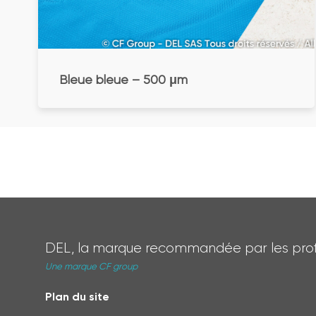
Bleue bleue – 500 μm
DEL, la marque recommandée par les prof
Une marque CF group
Plan du site