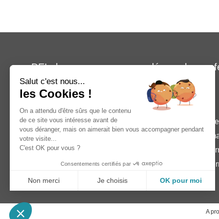
DEL, la marque recommandée par les prof
Une marque CF group
Salut c'est nous...
les Cookies !
Plan du site
On a attendu d'être sûrs que le contenu
de ce site vous intéresse avant de
Liners
Couvertures à barr
vous déranger, mais on aimerait bien vous accompagner pendant
Volets mobiles
Couvertures automa
votre visite...
C'est OK pour vous ?
Volets immergés
Couvertures d'hive
Volets hors-sol
Couvertures isothe
Consentements certifiés par
Enrouleurs
Non merci
Je choisis
OK pour moi
Plateforme de Gestion du Consentement : Personnalisez vo
Axeptio consent
A pr
Notre plateforme vous permet d'adapter et de gérer vos param