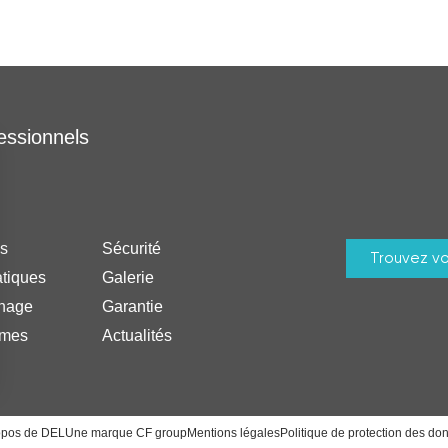
essionnels
es
Sécurité
Trouvez vo
tiques
Galerie
rnage
Garantie
rmes
Actualités
s Options
opos de DEL
Une marque CF group
Mentions légales
Politique de protection des do
ètres de confidentialité, en garantissant la conformité avec le