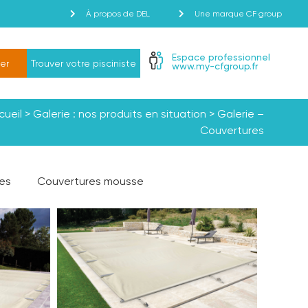
À propos de DEL
Une marque CF group
Espace professionnel
er
Trouver votre pisciniste
www.my-cfgroup.fr
cueil
>
Galerie : nos produits en situation
>
Galerie –
Couvertures
es
Couvertures mousse