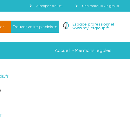
À propos de DEL
Une marque CF group
Espace professionnel
er
Trouver votre pisciniste
www.my-cfgroup.fr
Accueil
>
Mentions légales
s.fr
e
fr