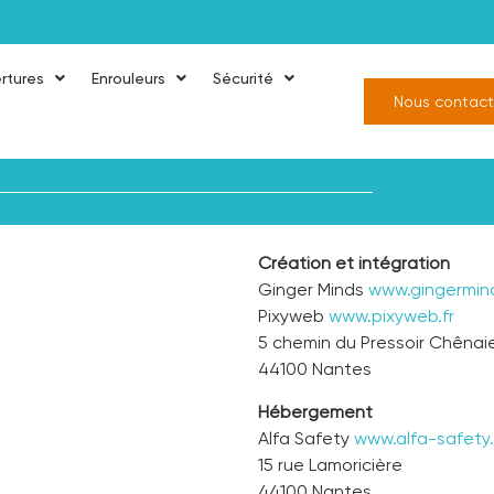
rtures
Enrouleurs
Sécurité
Nous contact
Création et intégration
Ginger Minds
www.gingermind
Pixyweb
www.pixyweb.fr
5 chemin du Pressoir Chênai
44100 Nantes
Hébergement
Alfa Safety
www.alfa-safety.
15 rue Lamoricière
44100 Nantes