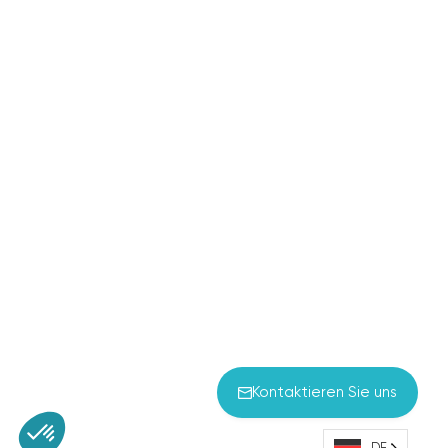
Salut c'est nous...
les Cookies !
On a attendu d'être sûrs que le contenu de ce site vous intéresse
avant de vous déranger, mais on aimerait bien vous accompagner
pendant votre visite...
C'est OK pour vous ?
Kontaktieren Sie uns
Consentements certifiés par
Non merci
Je choisis
OK pour moi
DE