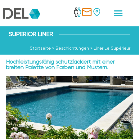
SUPERIOR LINER
Startseite
>
Beschichtungen
>
Liner Le Supérieur
Hochleistungsfähig schutzlackiert mit einer
breiten Palette von Farben und Mustern.