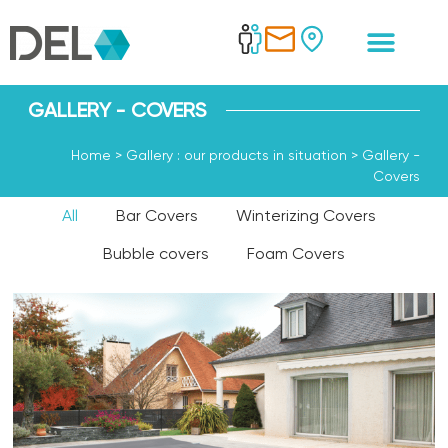
GALLERY - COVERS
Home
>
Gallery : our products in situation
>
Gallery -
Covers
All
Bar Covers
Winterizing Covers
Bubble covers
Foam Covers